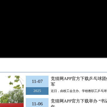
竞猜网APP官方下载乒乓球
11-07
军
2025
近日，由校工会主办、学校教职工乒乓球协会
竞猜网APP官方下载举办 “
11-06
午...