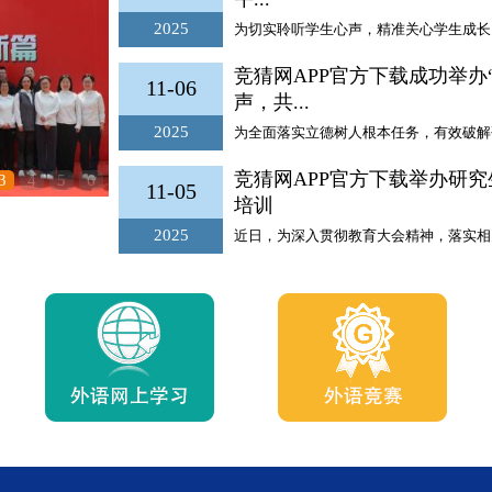
2025
为切实聆听学生心声，精准关心学生成长，10
竞猜网APP官方下载成功举办
11-06
声，共...
2025
为全面落实立德树人根本任务，有效破解研
竞猜网APP官方下载举办研
3
4
5
6
11-05
培训
2025
近日，为深入贯彻教育大会精神，落实相关