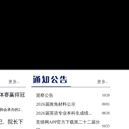
团体赛赢得冠
巡察公告
·
10/20
2026届推免材料公示
·
09/01
承办的2...
2026届英语专业本科生成绩...
·
08/26
书记、院长下
竞猜网APP官方下载第二十二届分
·
10/25